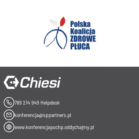
789 214 949 Helpdesk
konferencja@sppartners.pl
www.konferencjapochp.oddychajmy.pl